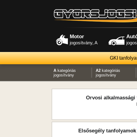
Motor
Aut
jogosítvány, A
jogos
GKI tanfoly
A
kategóriás
A2
kategóriás
jogosítvány
jogosítvány
Orvosi alkalmassági 
Elsősegély tanfolyamok 