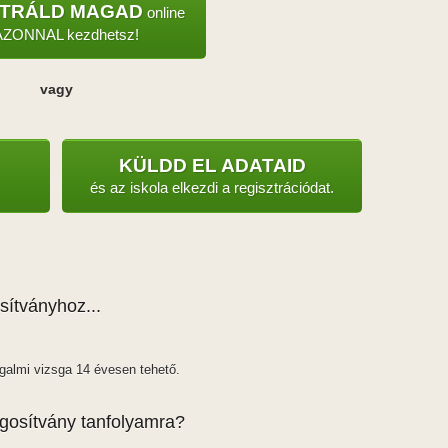
ZTRÁLD MAGAD
online
AZONNAL kezdhetsz!
vagy
KÜLDD EL ADATAID
és az iskola elkezdi a regisztrációdat.
sítványhoz...
galmi vizsga 14 évesen tehető.
gosítvány tanfolyamra?