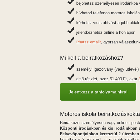
bejöhetsz személyesen irodánkba v
hívhatod telefonon motoros iskolá
kérhetsz visszahívást a jobb oldal
jelentkezhetsz online a honlapon
írhatsz emailt
, gyorsan válaszolunk
Mi kell a beiratkozáshoz?
személyi igazolvány (vagy útlevél)
első részlet, azaz 61.400 Ft, akár
Jelentkezz a tanfolyamainkra!
Motoros iskola beiratkozási/okt
Beiratkozni személyesen vagy online - post
Központi irodánkban és kis irodáinkban 
Felvevőpontjainkon keresztül 2 ütemben 
beiratkozás 2. részéről, ill. mielőbb kezdhe