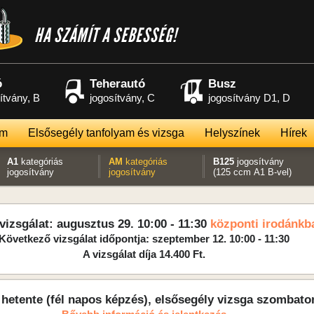
HA SZÁMÍT A SEBESSÉG!
ó
Teherautó
Busz
ítvány, B
jogosítvány, C
jogosítvány D1, D
am
Elsősegély tanfolyam és vizsga
Helyszínek
Hírek
A1
kategóriás
AM
kategóriás
B125
jogosítvány
jogosítvány
jogosítvány
(125 ccm A1 B-vel)
vizsgálat: augusztus 29. 10:00 - 11:30
központi irodánkb
Következő vizsgálat időpontja: szeptember 12. 10:00 - 11:30
A vizsgálat díja 14.400 Ft.
hetente (fél napos képzés), elsősegély vizsga szombato