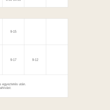
9-15
9-17
9-12
s egyeztetés után.
zahívást.