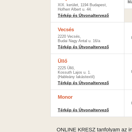
Má
XIX. kerület, 1194 Budapest,
Hofherr Albert u. 44.
Térkép és Útvonaltervező
Vecsés
2220 Vecsés,
Budai Nagy Antal u. 16/a
Térkép és Útvonaltervező
Üllő
2225 Üllő,
Kossuth Lajos u. 1.
(Hableány lakástextil)
Térkép és Útvonaltervező
Monor
Térkép és Útvonaltervező
ONLINE KRESZ tanfolyam az in