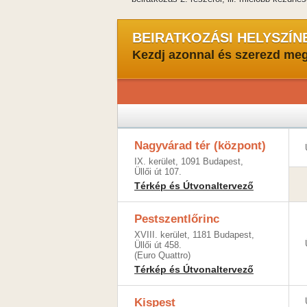
BEIRATKOZÁSI HELYSZÍN
Kezdj azonnal és szerezd me
Nagyvárad tér (központ)
IX. kerület, 1091 Budapest,
Üllői út 107.
Térkép és Útvonaltervező
Pestszentlőrinc
XVIII. kerület, 1181 Budapest,
Üllői út 458.
(Euro Quattro)
Térkép és Útvonaltervező
Kispest