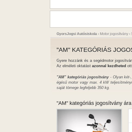
GyorsJogsi Autósiskola
›
Motor jogosítvány
›
"AM" KATEGÓRIÁS JOGO
Gyere hozzánk és a segédmotor jogosítvány
Az elméleti oktatást
azonnal kezdheted
ott
"AM" kategóriás jogosítvány
- Olyan két-
égésű motor vagy max. 4 kW teljesítmény
saját tömege legfeljebb 350 kg.
"AM" kategóriás jogosítvány ára