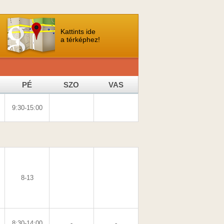
Kattints ide
a térképhez!
PÉ
SZO
VAS
9:30-15:00
8-13
8:30-14:00
-
-