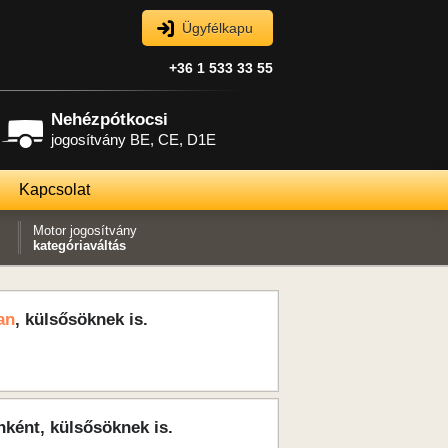
Ügyfélkapu
+36 1 533 33 55
Nehézpótkocsi
jogosítvány BE, CE, D1E
Kapcsolat
Motor jogosítvány
kategóriaváltás
an
, külsősöknek is.
nként, külsősöknek is.