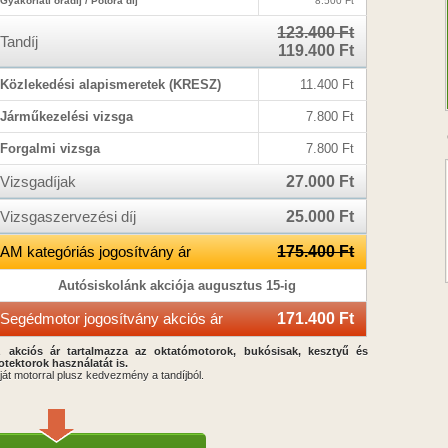
Gyakorlati óradíj / Pótóra díj
8.500 Ft
123.400 Ft
Tandíj
119.400 Ft
Közlekedési alapismeretek (KRESZ)
11.400 Ft
Járműkezelési vizsga
7.800 Ft
Forgalmi vizsga
7.800 Ft
Vizsgadíjak
27.000 Ft
Vizsgaszervezési díj
25.000 Ft
AM kategóriás jogosítvány ár
175.400 Ft
Autósiskolánk akciója augusztus 15-ig
Segédmotor jogosítvány akciós ár
171.400 Ft
 akciós ár tartalmazza az oktatómotorok, bukósisak, kesztyű és
otektorok használatát is.
ját motorral plusz kedvezmény a tandíjból.