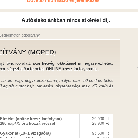
Bővebb információ és jelentkezés
Autósiskolánkban nincs átkérési díj.
Segédmotor jogosítvány
SÍTVÁNY (MOPED)
t rövid idő alatt, akár
hétvégi oktatással
is megszerezheted.
hon végezhető internetes
ONLINE kresz
tanfolyammal.
, három- vagy négykerekű jármű, melyet max. 50 cm3-es belső
ű egyéb motor hajt, tervezési végsebessége max. 45 km/h és
Elmélet (online kresz tanfolyam)
29.900 Ft
180 nap/75 óra hozzáféréssel
25.900 Ft
Gyakorlat (10+1 vizsgaóra)
93.500 Ft