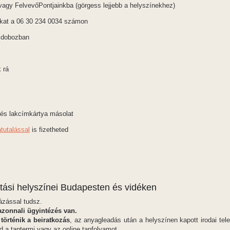
agy FelvevőPontjainkba (görgess lejjebb a helyszínekhez)
nkat a 06 30 234 0034 számon
i dobozban
 rá
 és lakcímkártya másolat
átutalással
is fizetheted
atási helyszínei Budapesten és vidéken
ázással tudsz.
azonnali ügyintézés van.
történik a beiratkozás
, az anyagleadás után a helyszínen kapott irodai te
sd a tantermi vagy az online tanfolyamot.