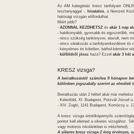
Az AM kategóriás kresz tanfolyam ONL
tesztanyaggal -,
hivatalos
, a Nemzeti Közl
hatósági vizsgán előfordulhat.
Miért jobb?
-
AZONNAL KEZDHETSZ
és
akár 1 nap al
- hatékonyabb, gyorsabb és egyszerűbb, mi
- nincs szükség tankönyvre, elavult, nem 
- nincs várakozás a tanfolyamkezdésre és n
- kényelmes és kötetlen, bárhol-bármikor v
-
külföldről jössz
haza? Ezzel
akár 3 hét a
KRESZ vizsga?
A beiratkozástól számítva 9 hónapon belü
különben jogszabály szerint az elméleti 
Beiratkozás után 2 héttel akár már mehetsz
- Kelenföld, XI. Budapest, Petzvál József u.
- XIV. Zugló, 1141 Budapest, Komócsy u. 1
A kresz vizsga érintőképernyős számítógé
pontot kell elérned a sikeres vizsgához. Sik
vagy motoros iskolánkban is intézheted).
A sikeres kresz vizsga 2 évig érvényes, ez