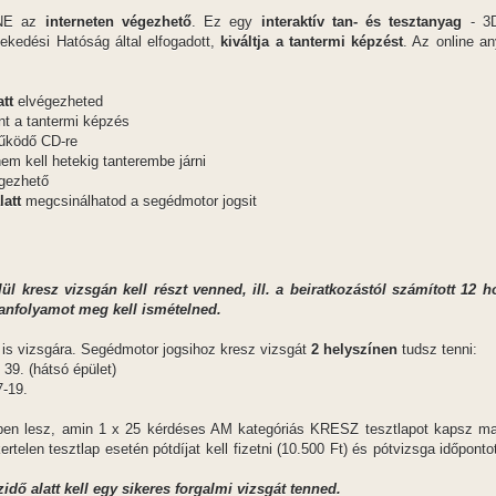
INE az
interneten végezhető
. Ez egy
interaktív tan- és tesztanyag
- 3D
ekedési Hatóság által elfogadott,
kiváltja a tantermi képzést
. Az online a
att
elvégezheted
nt a tantermi képzés
működő CD-re
em kell hetekig tanterembe járni
égezhető
latt
megcsinálhatod a segédmotor jogsit
l kresz vizsgán kell részt venned, ill. a beiratkozástól számított 12 h
tanfolyamot meg kell ismételned.
 is vizsgára. Segédmotor jogsihoz kresz vizsgát
2 helyszínen
tudsz tenni:
 39. (hátsó épület)
7-19.
pen lesz, amin 1 x 25 kérdéses AM kategóriás KRESZ tesztlapot kapsz majd
ertelen tesztlap esetén pótdíjat kell fizetni (10.500 Ft) és pótvizsga időpon
idő alatt kell egy sikeres forgalmi vizsgát tenned.