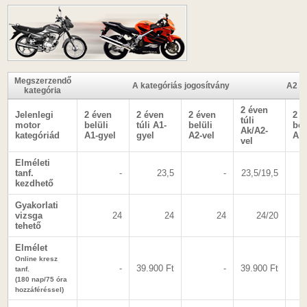
Megszerzendő
A kategóriás jogosítvány
A2 ka
kategória
2 éven
Jelenlegi
2 éven
2 éven
2 éven
2 é
túli
motor
belüli
túli A1-
belüli
bel
Ak/A2-
kategóriád
A1-gyel
gyel
A2-vel
A1-
vel
Elméleti
tanf.
-
23,5
-
23,5/19,5
kezdhető
Gyakorlati
vizsga
24
24
24
24/20
tehető
Elmélet
Online kresz
-
39.900 Ft
-
39.900 Ft
tanf.
(180 nap/75 óra
hozzáféréssel)