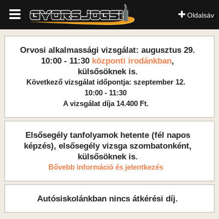
Oldalsáv
Orvosi alkalmassági vizsgálat: augusztus 29.
10:00 - 11:30
központi irodánkban
,
külsősöknek is.
Következő vizsgálat időpontja: szeptember 12.
10:00 - 11:30
A vizsgálat díja 14.400 Ft.
Elsősegély tanfolyamok hetente (fél napos
képzés), elsősegély vizsga szombatonként,
külsősöknek is.
Bővebb információ és jelentkezés
Autósiskolánkban nincs átkérési díj.