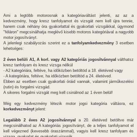
Ami a legtöbb motorosnak a kategóriaváltást jelenti, az az a
kedvezmény, hogy kresz tanfolyamot és vizsgát nem kell újra tennie,
hanem csak néhány óra gyakorlattal és gyakorlati vizsgákkal, úgymond
"féláron" megcsinálhatja meglévő kisebb motoros kategóriával a nagyobb
motor jogosítványt.
A jelenlegi szabályozás szerint ez a
tanfolyamkedvezmény
3 esetben
lehetséges:
2 éven belüli A1, A korl. vagy A2 kategóriás jogosítvánnyal
válthatsz
kresz tanfolyam és kresz vizsga nélkül
- A2 kategóriára, feltéve, ha időközben betöltöd a 18. életéved vagy
- A kategóriára, feltéve, ha időközben betöltöd a 24. életéved.
Ebben az esetben csak gyakorlati óráid vannak, valamint járműkezelési
(rutin) és forgalmi vizsgád.
A sikeres forgalmi vizsgát meg kell csinálnod az 1 éven belül!
Még egy kedvezmény létezik motor jogsi kategória váltásra, ez
korkedvezményt
jelent:
Legalább 2 éves A2 jogosítvánnyal
a 20. életéved betöltve már
megcsinálhatod az A kategóriás jogosítványt, de a teljes tanfolyamot el
kell végezned (kevesebb óraszámmal), vagyis kell kresz tanfolyam és
vizsga, gyakorlat és gyakorlati vizsgák.