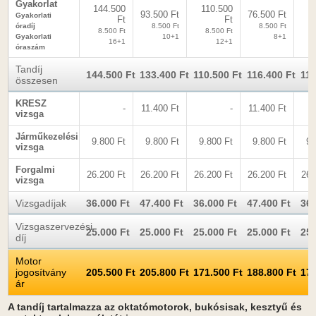
Gyakorlat
144.500
110.500
1
93.500 Ft
76.500 Ft
Gyakorlati
Ft
Ft
óradíj
8.500 Ft
8.500 Ft
8.500 Ft
8.500 Ft
8
Gyakorlati
10+1
8+1
16+1
12+1
óraszám
Tandíj
144.500 Ft
133.400 Ft
110.500 Ft
116.400 Ft
110
összesen
KRESZ
-
11.400 Ft
-
11.400 Ft
vizsga
Járműkezelési
9.800 Ft
9.800 Ft
9.800 Ft
9.800 Ft
9.
vizsga
Forgalmi
26.200 Ft
26.200 Ft
26.200 Ft
26.200 Ft
26.
vizsga
Vizsgadíjak
36.000 Ft
47.400 Ft
36.000 Ft
47.400 Ft
36.
Vizsgaszervezési
25.000 Ft
25.000 Ft
25.000 Ft
25.000 Ft
25.
díj
Motor
jogosítvány
205.500 Ft
205.800 Ft
171.500 Ft
188.800 Ft
171
ár
A tandíj tartalmazza az oktatómotorok, bukósisak, kesztyű és