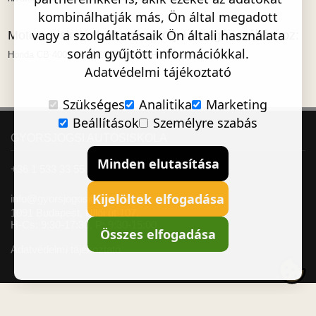
kombinálhatják más, Ön által megadott
vagy a szolgáltatásaik Ön általi használata
Motoros iskolánk oktatómotorjai kategóriaváltáshoz:
során gyűjtött információkkal.
Honda CB 400 SF VTEC, Yamaha FZ6 Fazer
Adatvédelmi tájékoztató
Szükséges
Analitika
Marketing
Beállítások
Személyre szabás
GYORSJOGSI AUTÓSISKOLA
Minden elutasítása
+36 1 533 33 55
Kijelöltek elfogadása
info@gyorsjogositvany.hu
1091 Budapest, Üllői út 107.
H-Cs: 9:30-17:30, P: 9:30-15:00
Összes elfogadása
Adatvédelmi tájékoztató