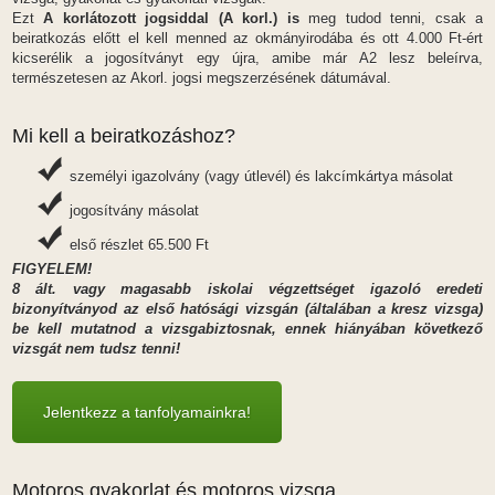
Ezt
A korlátozott jogsiddal (A korl.) is
meg tudod tenni, csak a
beiratkozás előtt el kell menned az okmányirodába és ott 4.000 Ft-ért
kicserélik a jogosítványt egy újra, amibe már A2 lesz beleírva,
természetesen az Akorl. jogsi megszerzésének dátumával.
Mi kell a beiratkozáshoz?
személyi igazolvány (vagy útlevél) és lakcímkártya másolat
jogosítvány másolat
első részlet 65.500 Ft
FIGYELEM!
8 ált. vagy magasabb iskolai végzettséget igazoló eredeti
bizonyítványod az első hatósági vizsgán (általában a kresz vizsga)
be kell mutatnod a vizsgabiztosnak, ennek hiányában következő
vizsgát nem tudsz tenni!
Jelentkezz a tanfolyamainkra!
Motoros gyakorlat és motoros vizsga