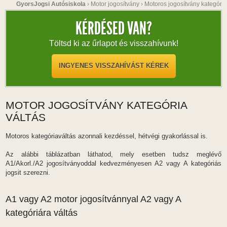
GyorsJogsi Autósiskola
›
Motor jogosítvány
›
Motoros jogosítvány kategória
KÉRDÉSED VAN?
Töltsd ki az űrlapot és visszahívunk!
INGYENES VISSZAHÍVÁST KÉREK
MOTOR JOGOSÍTVÁNY KATEGÓRIA
VÁLTÁS
Motoros kategóriaváltás azonnali kezdéssel, hétvégi gyakorlással is.
Az alábbi táblázatban láthatod, mely esetben tudsz meglévő
A1/Akorl./A2 jogosítványoddal kedvezményesen A2 vagy A kategóriás
jogsit szerezni.
A1 vagy A2 motor jogosítvánnyal A2 vagy A
kategóriára váltás