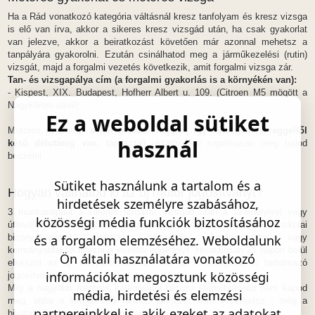
Ha a Rád vonatkozó kategória váltásnál kresz tanfolyam és kresz vizsga
is elő van írva, akkor a sikeres kresz vizsgád után, ha csak gyakorlat
van jelezve, akkor a beiratkozást követően már azonnal mehetsz a
tanpályára gyakorolni. Ezután csinálhatod meg a járműkezelési (rutin)
vizsgát, majd a forgalmi vezetés következik, amit forgalmi vizsga zár.
Tan- és vizsgapálya cím (a forgalmi gyakorlás is a környékén van):
- Kispest, XIX. Budapest, Hofherr Albert u. 109. (Citroen M5 mögött a
Nagykőrösi útnál)
Ez a weboldal sütiket
Motoros gyakorlás
a hét minden napján, így hétvégén is reggeltől
használ
késő délutánig van
, tapasztalt oktatóinkkal rugalmasan meg tudod
beszélni.
Sütiket használunk a tartalom és a
Hogyan válthatod ki az új motor jogosítványt?
hirdetések személyre szabásához,
3 munkanappal a sikeres forgalmi vizsgád után a személyivel vagy
közösségi média funkciók biztosításához
útlevéllel, lakcímkártyával, meglévő jogosítvánnyal és az eredeti iskolai
bizonyítvánnyal mehetsz bármelyik okmányirodába vagy
és a forgalom elemzéséhez. Weboldalunk
kormányablakba intézni a vezetői engedélyt. Hivatalosan 21 napon belül
Ön általi használatára vonatkozó
elkészül az új, kártyaformátumú, már az A kategóriát is tartalmazó
információkat megosztunk közösségi
jogosítványod.
Míg a nagyobb motoros kategóriába tartozó jogosítványod nem kapod
média, hirdetési és elemzési
meg, abba a kategóriába tartozó járművet nem vezethetsz - még a
partnereinkkel is, akik ezeket az adatokat
hivatalokban kapott adatlappal sem!