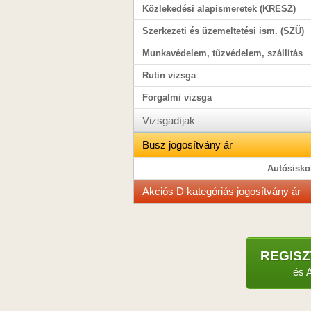
Közlekedési alapismeretek (KRESZ)
Szerkezeti és üzemeltetési ism. (SZÜ)
Munkavédelem, tűzvédelem, szállítás
Rutin vizsga
Forgalmi vizsga
Vizsgadíjak
Busz jogosítvány ár
Autósisko
Akciós D kategóriás jogosítvány ár
REGIS
és 