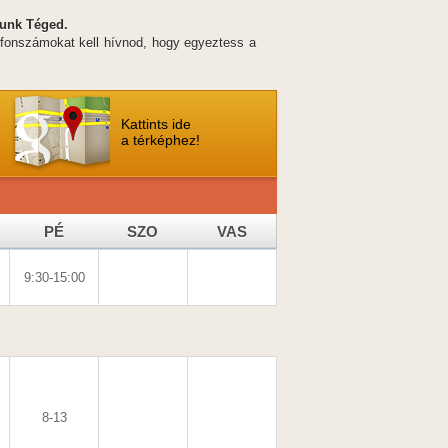
runk Téged.
lefonszámokat kell hívnod, hogy egyeztess a
Kattints ide
a térképhez!
PÉ
SZO
VAS
9:30-15:00
8-13