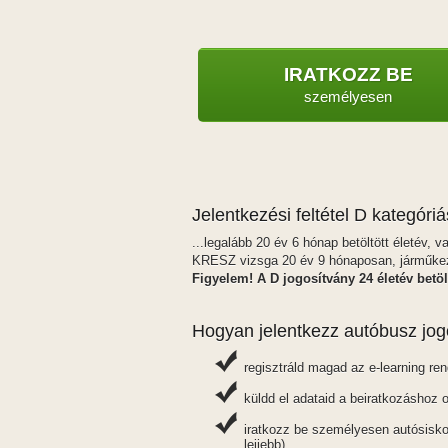
IRATKOZZ BE
személyesen
Jelentkezési feltétel D kategóriá
...legalább 20 év 6 hónap betöltött életév, 
KRESZ vizsga 20 év 9 hónaposan, járműkezel
Figyelem! A D jogosítvány 24 életév betöl
Hogyan jelentkezz autóbusz jog
regisztráld magad az e-learning re
küldd el adataid a beiratkozáshoz o
iratkozz be személyesen autósisko
lejjebb)