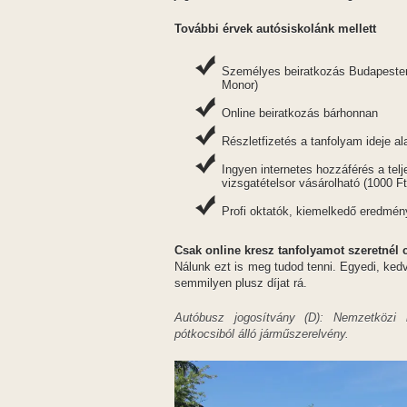
További érvek autósiskolánk mellett
Személyes beiratkozás Budapesten
Monor)
Online beiratkozás bárhonnan
Részletfizetés a tanfolyam ideje ala
Ingyen internetes hozzáférés a tel
vizsgatételsor vásárolható (1000 F
Profi oktatók, kiemelkedő eredmé
Csak online kresz tanfolyamot szeretnél 
Nálunk ezt is meg tudod tenni. Egyedi, ke
semmilyen plusz díjat rá.
Autóbusz jogosítvány (D): Nemzetközi 
pótkocsiból álló járműszerelvény.