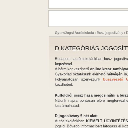
GyorsJogsi Autósiskola
›
Busz jogosítvány
›
D
D KATEGÓRIÁS JOGOSÍT
Budapesti autósiskolánkban busz jogosít
képzéssel
.
A bármikor kezdhető
online kresz tanfoly
Gyakorlati oktatásunk elérhető
hétvégén is
Folyamatosan szervezünk
buszvezető G
kezdheted.
Külföldről jössz haza megcsinálni a busz
Nálunk napra pontosan előre megtervezhete
kiszámolhatod.
D jogosítvány 5 hét alatt
Autósiskolánkban
KIEMELT ÜGYINTÉZÉSS
jogsid. Bővebb információért látogass el köz