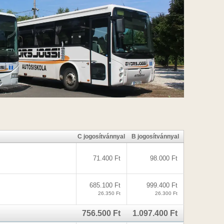
C jogosítvánnyal
B jogosítvánnyal
71.400 Ft
98.000 Ft
685.100 Ft
999.400 Ft
26.350 Ft
26.300 Ft
756.500 Ft
1.097.400 Ft