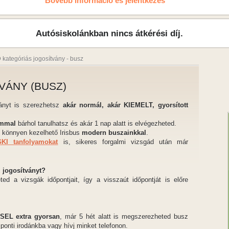
Bővebb információ és jelentkezés
Autósiskolánkban nincs átkérési díj.
 kategóriás jogosítvány - busz
VÁNY (BUSZ)
ványt is szerezhetsz
akár normál, akár KIEMELT, gyorsított
ammal
bárhol tanulhatsz és akár 1 nap alatt is elvégezheted.
, könnyen kezelhető Irisbus
modern buszainkkal
.
KI tanfolyamokat
is, sikeres forgalmi vizsgád után már
 jogosítványt?
d a vizsgák időpontjait, így a visszaút időpontját is előre
EL extra gyorsan
, már 5 hét alatt is megszerezheted busz
ponti irodánkba vagy hívj minket telefonon.