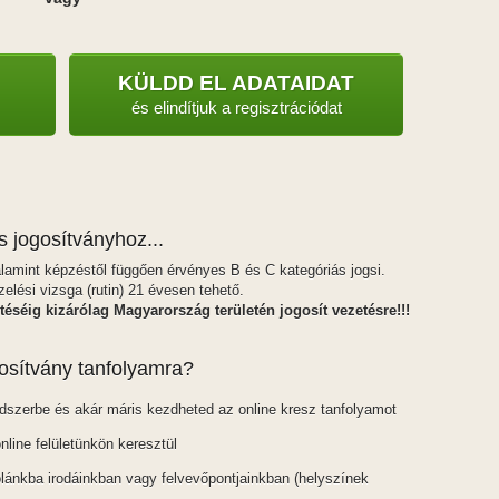
KÜLDD EL ADATAIDAT
és elindítjuk a regisztrációdat
s jogosítványhoz...
valamint képzéstől függően érvényes B és C kategóriás jogsi.
ési vizsga (rutin) 21 évesen tehető.
téséig kizárólag Magyarország területén jogosít vezetésre!!!
osítvány tanfolyamra?
ndszerbe és akár máris kezdheted az online kresz tanfolyamot
nline felületünkön keresztül
lánkba irodáinkban vagy felvevőpontjainkban (helyszínek