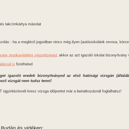
 és lakcímkártya másolat
zolás - ha a meglévő jogsidban nincs még ilyen (autósiskolánk orvosa, körzeti
) vagy munkavédelmi végzettséged
, akkor az azt igazoló iskolai bizonyítván
alással is
fizetheted
get igazoló eredeti bizonyítványod az első hatósági vizsgán (által
ező vizsgát nem tudsz tenni!
 ügyintézésnél kresz vizsga időpontot már a beiratkozásnál foglalhatsz!
, Budán és vidéken: