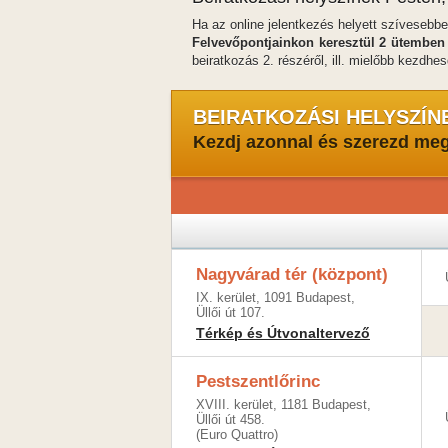
Ha az online jelentkezés helyett szívesebb
Felvevőpontjainkon keresztül 2 ütemben 
beiratkozás 2. részéről, ill. mielőbb kezdhe
BEIRATKOZÁSI HELYSZÍN
Kezdj azonnal és szerezd me
Nagyvárad tér (központ)
IX. kerület, 1091 Budapest,
Üllői út 107.
Térkép és Útvonaltervező
Pestszentlőrinc
XVIII. kerület, 1181 Budapest,
Üllői út 458.
(Euro Quattro)