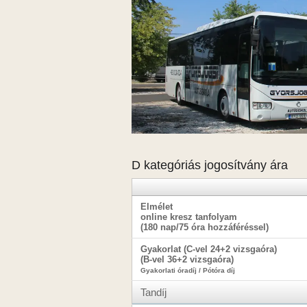
D kategóriás jogosítvány ára
Elmélet
online kresz tanfolyam
(180 nap/75 óra hozzáféréssel)
Gyakorlat (C-vel 24+2 vizsgaóra)
(B-vel 36+2 vizsgaóra)
Gyakorlati óradíj / Pótóra díj
Tandíj