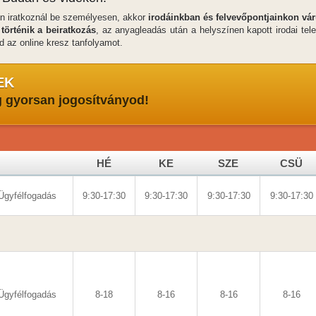
en iratkoznál be személyesen, akkor
irodáinkban és felvevőpontjainkon vá
történik a beiratkozás
, az anyagleadás után a helyszínen kapott irodai te
sd az online kresz tanfolyamot.
EK
g gyorsan jogosítványod!
HÉ
KE
SZE
CSÜ
Ügyfélfogadás
9:30-17:30
9:30-17:30
9:30-17:30
9:30-17:30
Ügyfélfogadás
8-18
8-16
8-16
8-16