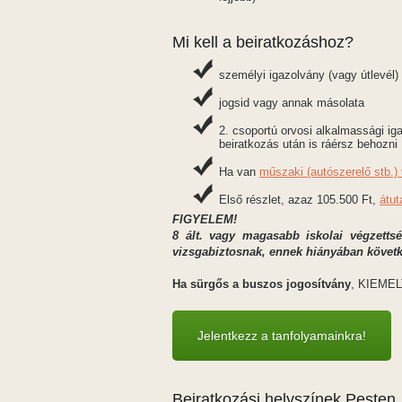
Mi kell a beiratkozáshoz?
személyi igazolvány (vagy útlevél)
jogsid vagy annak másolata
2. csoportú orvosi alkalmassági iga
beiratkozás után is ráérsz behozni
Ha van
műszaki (autószerelő stb.
Első részlet, azaz 105.500 Ft,
átut
FIGYELEM!
8 ált. vagy magasabb iskolai végzettsé
vizsgabiztosnak, ennek hiányában követk
Ha sürgős a buszos jogosítvány
, KIEMELT
Jelentkezz a tanfolyamainkra!
Beiratkozási helyszínek Pesten