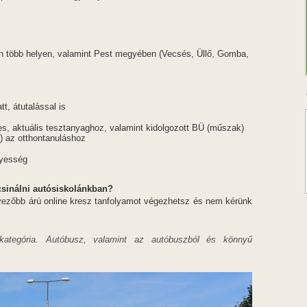
 több helyen, valamint Pest megyében (Vecsés, Üllő, Gomba,
tt, átutalással is
jes, aktuális tesztanyaghoz, valamint kidolgozott BÜ (műszak)
t) az otthontanuláshoz
nyesség
csinálni autósiskolánkban?
dvezőbb árú online kresz tanfolyamot végezhetsz és nem kérünk
kategória. Autóbusz, valamint az autóbuszból és könnyű