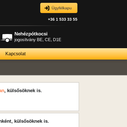
Ügyfélkapu
+36 1 533 33 55
Nehézpótkocsi
jogosítvány BE, CE, D1E
Kapcsolat
an
, külsősöknek is.
nként, külsősöknek is.