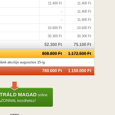
11.400 Ft
11.400 Ft
-
11.400 Ft
-
11.400 Ft
10.600 Ft
10.600 Ft
30.300 Ft
30.300 Ft
52.300 Ft
75.100 Ft
808.800 Ft
1.172.500 Ft
lánk akciója augusztus 15-ig
780.000 Ft
1.150.000 Ft
ZTRÁLD MAGAD
online
AZONNAL kezdhetsz!
vagy