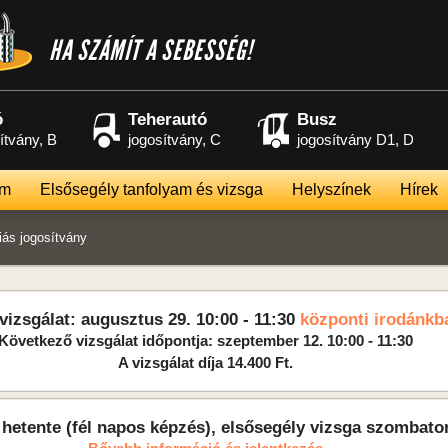
HA SZÁMÍT A SEBESSÉG!
ó
Teherautó
Busz
ítvány, B
jogosítvány, C
jogosítvány D1, D
am
Elsősegély tanfolyam és vizsga
Helyszínek
Hírek
iás jogosítvány
vizsgálat: augusztus 29. 10:00 - 11:30
központi irodánkb
Következő vizsgálat időpontja: szeptember 12. 10:00 - 11:30
A vizsgálat díja 14.400 Ft.
hetente (fél napos képzés), elsősegély vizsga szombato