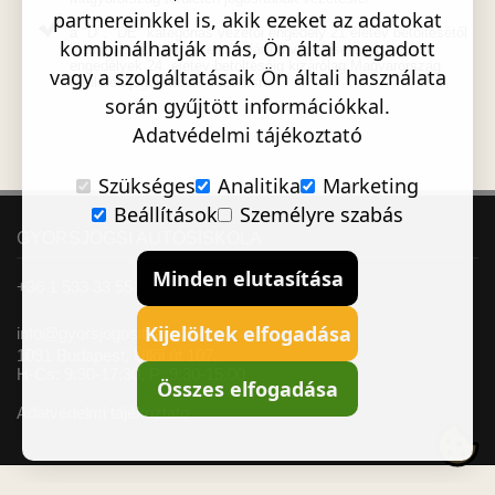
partnereinkkel is, akik ezeket az adatokat
a "D", "DE" kategóriás vezetői engedély 21 életév betöltésétől
kombinálhatják más, Ön által megadott
kiadható, azonban ezen gépjármű vezetésére jogosító
engedélyek 24. életév betöltéséig kizárólag Magyarország
vagy a szolgáltatásaik Ön általi használata
területén jogosítanak vezetésre!
során gyűjtött információkkal.
Adatvédelmi tájékoztató
Szükséges
Analitika
Marketing
Beállítások
Személyre szabás
GYORSJOGSI AUTÓSISKOLA
Minden elutasítása
+36 1 533 33 55
Kijelöltek elfogadása
info@gyorsjogositvany.hu
1091 Budapest, Üllői út 107.
H-Cs: 9:30-17:30, P: 9:30-15:00
Összes elfogadása
Adatvédelmi tájékoztató