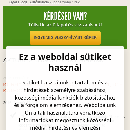
GyorsJogsi Autósiskola
›
Jogosítvány hírek
KÉRDÉSED VAN?
Töltsd ki az űrlapot és visszahívunk!
INGYENES VISSZAHÍVÁST KÉREK
Ez a weboldal sütiket
AKTUÁLIS JOGOSÍTVÁNY-HÍREINK
használ
2016. Február 19
Sütiket használunk a tartalom és a
KORHATÁR VÁLTOZÁSOK C, CE, D, DE, D1, D1E
hirdetések személyre szabásához,
KATEGÓRIÁKNÁL
közösségi média funkciók biztosításához
2016. február 17-étől
és a forgalom elemzéséhez. Weboldalunk
Ön általi használatára vonatkozó
a "C", "CE", "D1", "D1E" kategóriás vezetői engedély 18. életév
információkat megosztunk közösségi
betöltésétől kiadható, azonban ezen gépjármű vezetésére
jogosító engedélyek 21. életév betöltéséig kizárólag
média, hirdetési és elemzési
Magyarország területén jogosítanak vezetésre!