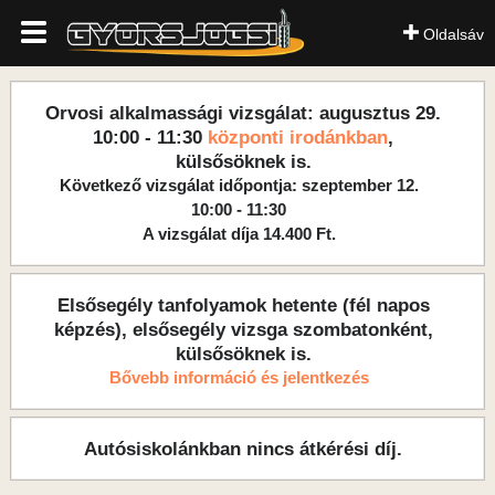
Oldalsáv
Orvosi alkalmassági vizsgálat: augusztus 29.
10:00 - 11:30
központi irodánkban
,
külsősöknek is.
Következő vizsgálat időpontja: szeptember 12.
10:00 - 11:30
A vizsgálat díja 14.400 Ft.
Elsősegély tanfolyamok hetente (fél napos
képzés), elsősegély vizsga szombatonként,
külsősöknek is.
Bővebb információ és jelentkezés
Autósiskolánkban nincs átkérési díj.